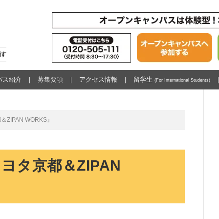
指す
パス紹介
募集要項
アクセス情報
留学生
(For International Students)
IPAN WORKS』
タ京都＆ZIPAN