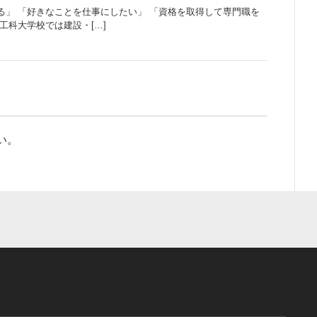
る」 「好きなことを仕事にしたい」 「資格を取得して専門職を
工科大学校では建設・[…]
い。