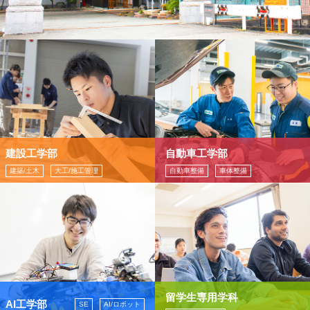
建設工学部
自動車工学部
建築/土木
大工/施工管理
自動車整備
車体整備
留学生専用学科
AI工学部
SE
AI/ロボット