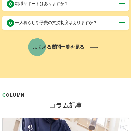
就職サポートはありますか？
Q
にご参加ください。保護者の同伴も可能です。
はい、各業界で活躍できる力を身につけると同時に、万
A
一人暮らしや学費の支援制度はありますか？
Q
全の就職サポート体制を整えています。建設業界では大
和ハウス工業、積水ハウス、清水建設など、自動車業界
はい、地域経済活性化に貢献できる人材を育成するた
A
ではトヨタ、日産、スズキなどの大手企業への就職実績
め、学生の生活面も力強くサポートしています。全国ど
があります。就職に有利な国家資格や専門資格（例：一
よくある質問一覧を見る
こからの入学でも安心して生活できるよう、近隣のマン
級建築士受験資格、自動車整備士国家資格）を在学中に
ション・アパートと提携し、通常より低価格で提供して
取得できる環境も整っており、就職活動を全面的にバッ
います。また、日常生活の相談も随時対応しています。
クアップしています。
さらに、「高等教育の修学支援新制度」により、世帯収
入などの条件を満たせば、授業料や入学金の減免、給付
型奨学金も利用できます。
C
OLUMN
コラム記事