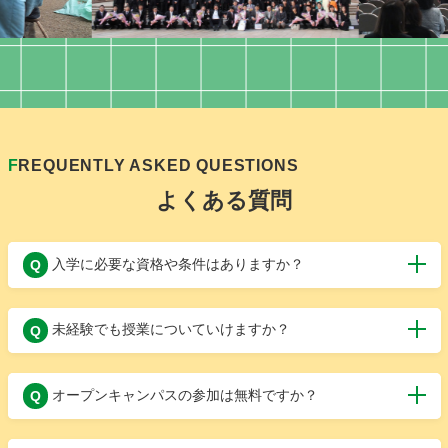
F
REQUENTLY ASKED QUESTIONS
よくある質問
入学に必要な資格や条件はありますか？
Q
高校卒業（見込み）または同等の学力があれば、どなた
A
未経験でも授業についていけますか？
Q
でも出願可能です。年齢制限もありません。
はい、多くの学生が未経験からスタートしています。基
A
オープンキャンパスの参加は無料ですか？
Q
礎から丁寧に学べる授業内容なので安心です。
はい、参加費は無料です。事前予約のうえ、ぜひお気軽
A