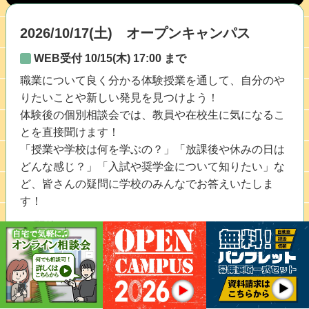
2026/10/17(土) オープンキャンパス
WEB受付 10/15(木) 17:00 まで
職業について良く分かる体験授業を通して、自分のや
りたいことや新しい発見を見つけよう！
体験後の個別相談会では、教員や在校生に気になるこ
とを直接聞けます！
「授業や学校は何を学ぶの？」「放課後や休みの日は
どんな感じ？」「入試や奨学金について知りたい」な
ど、皆さんの疑問に学校のみんなでお答えいたしま
す！
開催日程
2026
/
10
/
17
（土）