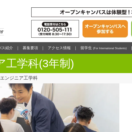
指す
パス紹介
募集要項
アクセス情報
留学生
(For International Students)
ア工学科(3年制)
Tエンジニア工学科