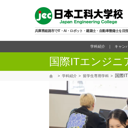
兵庫県姫路市でIT・AI・ロボット・建築士・自動車整備士を目
学科紹介
キャン
国際ITエンジニ
国際I
学科紹介
留学生専用学科