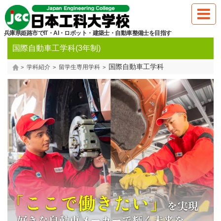
兵庫県姫路市でIT・AI・ロボット・建築士・自動車整備士を目指す
国際自動車工学科(3年制)
国際自動車工学科
学科紹介
留学生専用学科