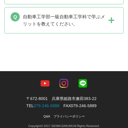
ら、一級自動車整備士(総合)の資格取得を目指しま
す。
国家資格の一級自動車整備士(総合)、二級自動車整
あわせて、現場をまとめるマネジメント力やリーダ
備士(総合)を筆頭に、有機溶剤作業主任者、中古自
自動車工学部一級自動車工学科で学ぶメ
ーシップなど、企業の幹部リーダーとしての能力も
動車査定士、ガス溶接技能講習終了資格、アーク溶
リットを教えてください。
養います。
接技能講習終了資格、危険物取扱主任者（乙種第4
類）など、10種類以上の資格取得を目指せます。
一級指導員としての資格ではなく、実際に一級自動
車整備士(総合)の資格を取得した、経験豊富な講師
陣が充実しています。
業務内容などを経験者ならではの視点で指導してい
るので、効率的かつ専門的知識を学べます。
〒672-8001 兵庫県姫路市兼田383-22
TEL
079-246-5888
FAX079-246-5889
Q&A
プライバシーポリシー
Copyright© 2017 SEIWA GAKUIN All Rights Reserved.