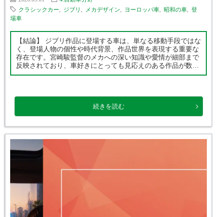
クラシックカー
,
ジブリ
,
メカデザイン
,
ヨーロッパ車
,
昭和の車
,
登
場車
【結論】 ジブリ作品に登場する車は、単なる移動手段ではな
く、登場人物の個性や時代背景、作品世界を表現する重要な
存在です。宮崎駿監督のメカへの深い知識や愛情が細部まで
反映されており、車好きにとっても見応えのある作品が数多
く存在します。 【この記事で分かること】 ・ジブリ作品に
登場する代表的な車 ・実在 […]
続きを読む