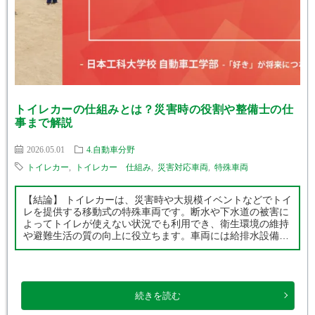
トイレカーの仕組みとは？災害時の役割や整備士の仕
事まで解説
2026.05.01
4.自動車分野
トイレカー
,
トイレカー 仕組み
,
災害対応車両
,
特殊車両
【結論】 トイレカーは、災害時や大規模イベントなどでトイ
レを提供する移動式の特殊車両です。断水や下水道の被害に
よってトイレが使えない状況でも利用でき、衛生環境の維持
や避難生活の質の向上に役立ちます。車両には給排水設備や
電源設備などが搭載されており、自動車技術と防災技術が組
み合わさった災害対応車両とし […]
続きを読む