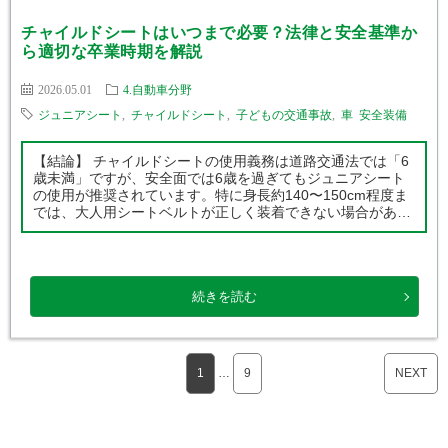
チャイルドシートはいつまで必要？法律と安全基準か
ら適切な卒業時期を解説
2026.05.01
4.自動車分野
ジュニアシート
,
チャイルドシート
,
子どもの交通事故
,
車 安全装備
【結論】 チャイルドシートの使用義務は道路交通法では「6
歳未満」ですが、安全面では6歳を過ぎてもジュニアシート
の使用が推奨されています。特に身長約140〜150cm程度ま
では、大人用シートベルトが正しく装着できない場合があ
り、年齢よりも体格を基準に判断することが重要です。 【こ
の記事で分かること】 […]
続きを読む
1
…
9
NEXT