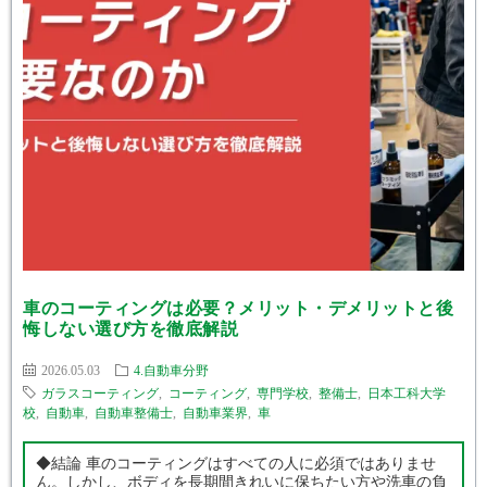
車のコーティングは必要？メリット・デメリットと後
悔しない選び方を徹底解説
2026.05.03
4.自動車分野
ガラスコーティング
,
コーティング
,
専門学校
,
整備士
,
日本工科大学
校
,
自動車
,
自動車整備士
,
自動車業界
,
車
◆結論 車のコーティングはすべての人に必須ではありませ
ん。しかし、ボディを長期間きれいに保ちたい方や洗車の負