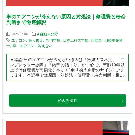
車のエアコンが冷えない原因と対処法｜修理費と寿命
判断まで徹底解説
2026.05.06
4.自動車分野
エアコン
,
乗り換え
,
専門学校
,
日本工科大学校
,
自動車
,
自動車整備
士
,
車 エアコン 冷えない
▼結論 車のエアコンが冷えない原因は「冷媒ガス不足」「コ
ンプレッサー故障」「内部の詰まり」が中心で、車齢10年以
上では修理費が高額化しやすく“乗り換え判断のサイン”にな
ります。本記事では原因・対処法・修理費・寿命判断・乗り
換え基準まで整備士視点で総合的に解説します。 ▼この記事
でわかること ・車のエ […]
続きを読む