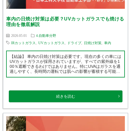
車内の日焼け対策は必要？UVカットガラスでも焼ける
理由を徹底解説
2026.05.01
4.自動車分野
IRカットガラス
,
UVカットガラス
,
ドライブ
,
日焼け対策
,
車内
【結論】 車内の日焼け対策は必要です。現在の多くの車には
UVカットガラスが採用されていますが、すべての紫外線を1
00％遮断できるわけではありません。特にUVAはガラスを通
過しやすく、長時間の運転では肌への影響が蓄積する可能性
があります。ガラスの種類や車種による違いを理解し、適切
な対策を行うことが大切 […]
続きを読む