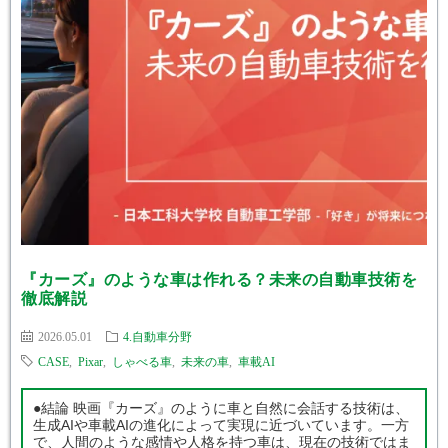
『カーズ』のような車は作れる？未来の自動車技術を
徹底解説
2026.05.01
4.自動車分野
CASE
,
Pixar
,
しゃべる車
,
未来の車
,
車載AI
●結論 映画『カーズ』のように車と自然に会話する技術は、
生成AIや車載AIの進化によって実現に近づいています。一方
で、人間のような感情や人格を持つ車は、現在の技術ではま