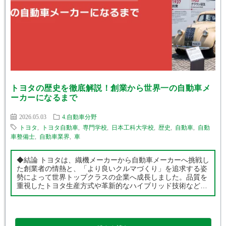
トヨタの歴史を徹底解説！創業から世界一の自動車メ
ーカーになるまで
2026.05.03
4.自動車分野
トヨタ
,
トヨタ自動車
,
専門学校
,
日本工科大学校
,
歴史
,
自動車
,
自動
車整備士
,
自動車業界
,
車
◆結論 トヨタは、織機メーカーから自動車メーカーへ挑戦し
た創業者の情熱と、「より良いクルマづくり」を追求する姿
勢によって世界トップクラスの企業へ成長しました。品質を
重視したトヨタ生産方式や革新的なハイブリッド技術など、
時代ごとの挑戦が現在のトヨタを築いています。 ◆この記事
でわかること トヨタ創業の […]