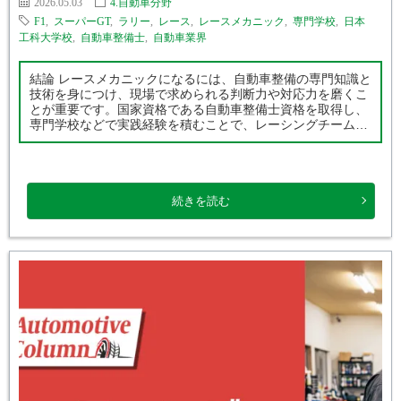
2026.05.03
4.自動車分野
F1
,
スーパーGT
,
ラリー
,
レース
,
レースメカニック
,
専門学校
,
日本
工科大学校
,
自動車整備士
,
自動車業界
結論 レースメカニックになるには、自動車整備の専門知識と
技術を身につけ、現場で求められる判断力や対応力を磨くこ
とが重要です。国家資格である自動車整備士資格を取得し、
専門学校などで実践経験を積むことで、レーシングチームや
モータースポーツ関連企業を目指す道が広がります。 この記
事でわかること ・レースメ […]
続きを読む