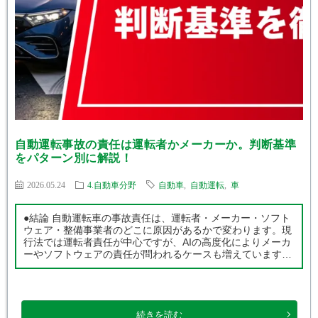
自動運転事故の責任は運転者かメーカーか。判断基準
をパターン別に解説！
2026.05.24
4.自動車分野
自動車
,
自動運転
,
車
●結論 自動運転車の事故責任は、運転者・メーカー・ソフト
ウェア・整備事業者のどこに原因があるかで変わります。現
行法では運転者責任が中心ですが、AIの高度化によりメーカ
ーやソフトウェアの責任が問われるケースも増えています。
本記事では事故パターン別に罪状適用の可能性まで整理しま
す。 ●この記事でわかるこ […]
続きを読む