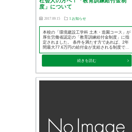
社会人の方へ！「教育訓練給付金制
度」について
2017.09.15
1.お知らせ
本校の「環境建設工学科 土木・造園コース」が
厚生労働省認定の「教育訓練給付金制度」に指
定されました。 条件を満たす方であれば、2年
間最大77.6万円の給付金が支給される制度で
す。 ◆対象となる方 ・環境建設工学科 土木造
園コースへ進学する方 ・離職後1年以内の方 ・
続きを読む
入学時65歳未満であること ・20 […]