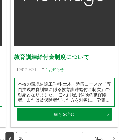
教育訓練給付金制度について
2017.08.21
1.お知らせ
本校の環境建設工学科/土木・造園コースが「専
門実践教育訓練に係る教育訓練給付金制度」の
対象となりました。 これは雇用保険の被保険
者、または被保険者だった方を対象に、学費の
一部が給付される制度となります。 現在社会人
の方で、建設業界へ転職をお考えの方はぜひ一
続きを読む
度ご検討頂ける事をオススメします。 ※給付対
[…]
…
9
10
NEXT