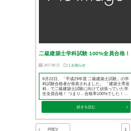
二級建築士学科試験 100%全員合格！
2017.08.25
1.お知らせ
8月22日、「平成29年度 二級建築士試験」の学
科試験合格者が発表されました。 「建築士専攻
科」で二級建築士試験に向けて頑張っていた学
生全員合格！ つまり…合格率100%でした！
(全国平均36.6%) みんな、本当におめでと
う！！ 少しの休憩を挟んでから、9月10日の製
続きを読む
図試験に向けて猛勉強中です。 […]
PREV
1