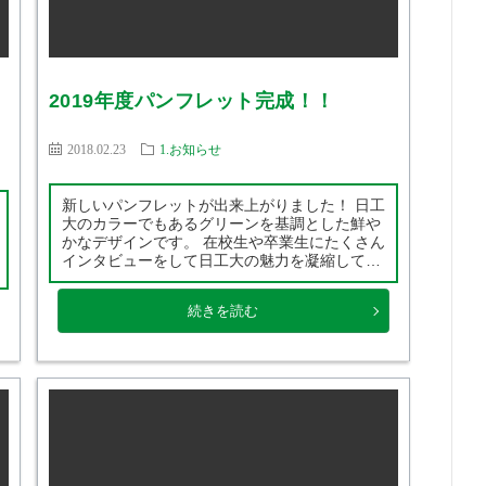
2019年度パンフレット完成！！
2018.02.23
1.お知らせ
新しいパンフレットが出来上がりました！ 日工
大のカラーでもあるグリーンを基調とした鮮や
かなデザインです。 在校生や卒業生にたくさん
インタビューをして日工大の魅力を凝縮してい
ますので、ぜひご覧ください！ 説明会や資料
請求を頂いた方へ新しいパンフレットをお送り
続きを読む
します。 一緒に勉強できる日を […]