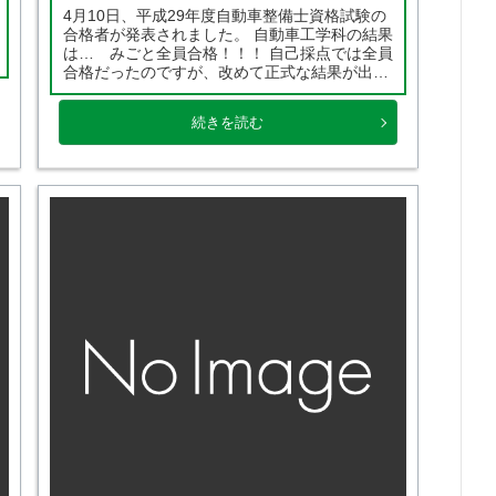
4月10日、平成29年度自動車整備士資格試験の
合格者が発表されました。 自動車工学科の結果
は… みごと全員合格！！！ 自己採点では全員
合格だったのですが、改めて正式な結果が出ま
して安心しました。 4月1日からそれぞれの就
職先で頑張ってくれていると思いますので、資
続きを読む
格を持ったプロとして羽ばたいて欲しいで […]