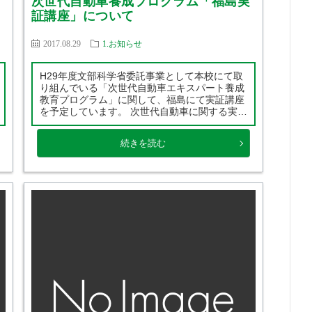
次世代自動車養成プログラム「福島実
証講座」について
2017.08.29
1.お知らせ
H29年度文部科学省委託事業として本校にて取
り組んでいる「次世代自動車エキスパート養成
教育プログラム」に関して、福島にて実証講座
を予定しています。 次世代自動車に関する実践
的な知識・技術・技能を身に付けた整備士を養
成する教育プログラムを開発し、それを国内の
続きを読む
様々な地域で実証講座として実施する取り組み
を […]