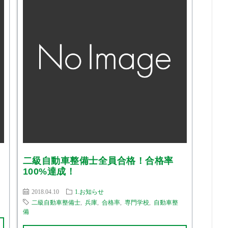
二級自動車整備士全員合格！合格率
100%達成！
2018.04.10
1.お知らせ
二級自動車整備士
,
兵庫
,
合格率
,
専門学校
,
自動車整
備