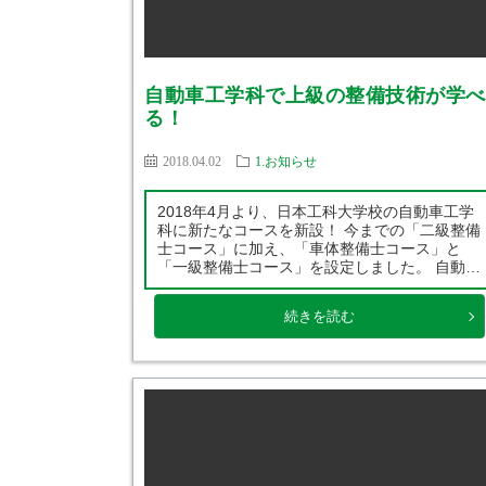
自動車工学科で上級の整備技術が学べ
る！
2018.04.02
1.お知らせ
2018年4月より、日本工科大学校の自動車工学
科に新たなコースを新設！ 今までの「二級整備
士コース」に加え、「車体整備士コース」と
「一級整備士コース」を設定しました。 自動車
工学科1年生の時から選択コースの実習を学ぶ
事ができます。 もちろん各コースの専門教員が
続きを読む
進路に応じた指導を行いますので、2年間で
[…]