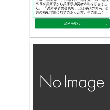
事長が兵庫県から兵庫県功労者表彰を頂きまし
た。 「兵庫県功労者表彰」とは県政の伸展、公
共の福祉増進に功労のあった方、その他広く県
民の模範となった方を、知事が県民を代表して
表彰するといったものです。 今回受賞した「学
続きを読む
術教育功労」は、日本工科大学校の教育が高
[…]