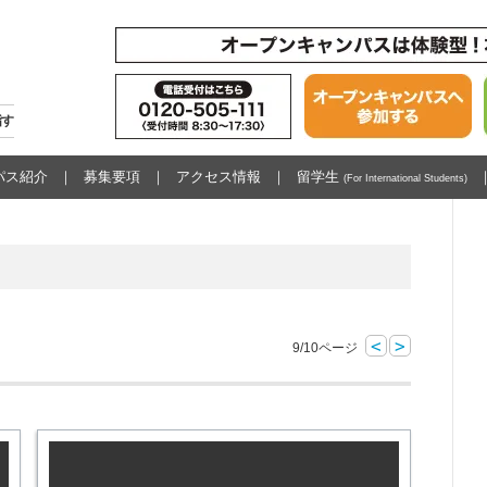
指す
パス紹介
募集要項
アクセス情報
留学生
(For International Students)
<
>
9/10ページ