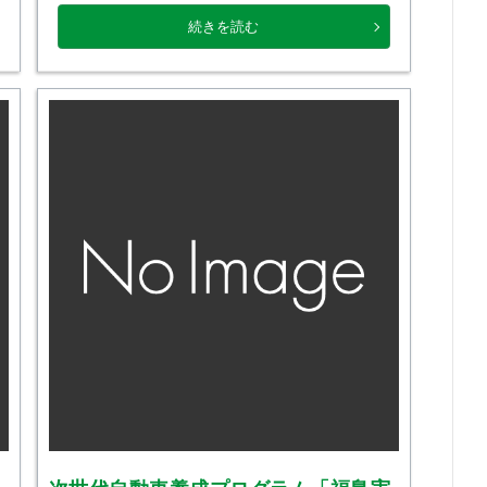
という難易度の高い試験を全員で突破してくれ
続きを読む
た「建築士専攻科」のみんな、本 […]