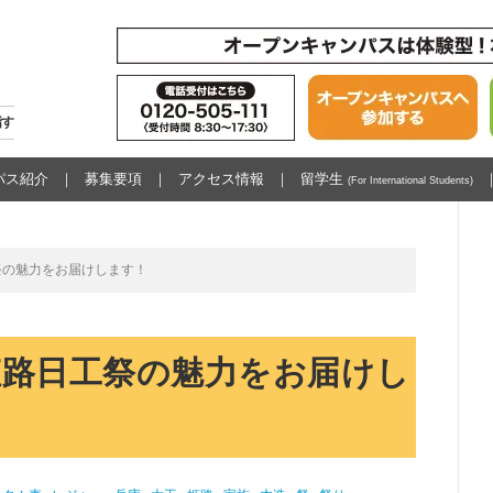
指す
パス紹介
募集要項
アクセス情報
留学生
(For International Students)
祭の魅力をお届けします！
姫路日工祭の魅力をお届けし