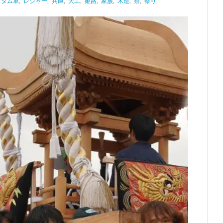
スタム車
,
レジャー
,
兵庫
,
大工
,
姫路
,
家族
,
木造
,
祭
,
祭り