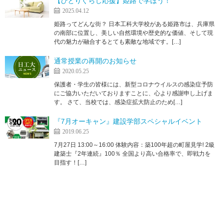
【ひとりぐらし応援】姫路で学ぼう！
2025.04.12
姫路ってどんな街？ 日本工科大学校がある姫路市は、兵庫県
の南部に位置し、美しい自然環境や歴史的な価値、そして現
代の魅力が融合するとても素敵な地域です。[…]
通常授業の再開のお知らせ
2020.05.25
保護者・学生の皆様には、新型コロナウイルスの感染症予防
にご協力いただいておりますことに、心より感謝申し上げま
す。 さて、当校では、感染症拡大防止のため[…]
『7月オーキャン』建設学部スペシャルイベント
2019.06.25
7月27日 13:00～16:00 体験内容：築100年超の町屋見学! 2級
建築士『2年連続』100％ 全国より高い合格率で、即戦力を
目指す！[…]