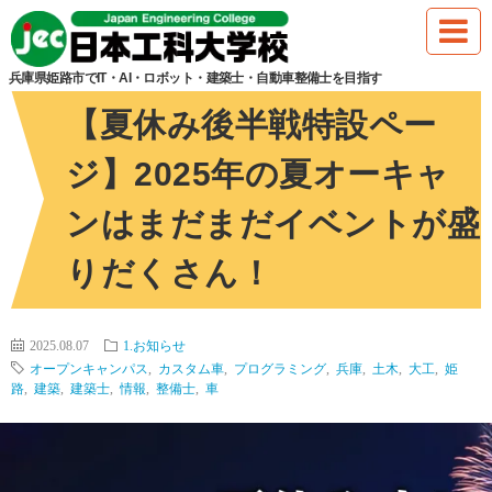
HOME
1.お知らせ
【夏休み後半戦特設ページ】2025年の夏オーキ
兵庫県姫路市でIT・AI・ロボット・建築士・自動車整備士を目指す
【夏休み後半戦特設ペー
ジ】2025年の夏オーキャ
ンはまだまだイベントが盛
りだくさん！
2025.08.07
1.お知らせ
オープンキャンパス
,
カスタム車
,
プログラミング
,
兵庫
,
土木
,
大工
,
姫
路
,
建築
,
建築士
,
情報
,
整備士
,
車