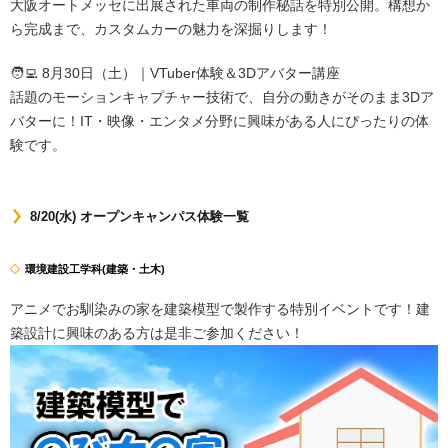
大阪オートメッセに出展された車両の制作秘話を特別公開。構想か
ら完成まで、カスタムカーの魅力を深掘りします！
🧑‍💻 8月30日（土）｜VTuber体験＆3Dアバター講座
話題のモーションキャプチャー技術で、自分の動きがそのまま3Dア
バターに！IT・映像・エンタメ分野に興味がある人にぴったりの体
験です。
8/20(水) オープンキャンパス体験一覧
環境建設工学科(建築・土木)
アニメでお馴染みの家を建築模型で製作する特別イベントです！建
築設計に興味のある方は是非ご参加ください！