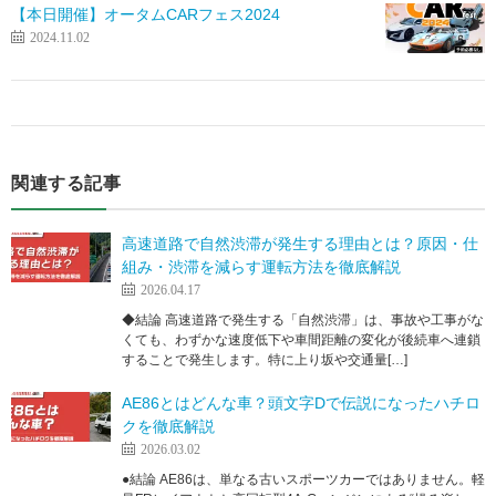
【本日開催】オータムCARフェス2024
2024.11.02
関連する記事
高速道路で自然渋滞が発生する理由とは？原因・仕
組み・渋滞を減らす運転方法を徹底解説
2026.04.17
◆結論 高速道路で発生する「自然渋滞」は、事故や工事がな
くても、わずかな速度低下や車間距離の変化が後続車へ連鎖
することで発生します。特に上り坂や交通量[…]
AE86とはどんな車？頭文字Dで伝説になったハチロ
クを徹底解説
2026.03.02
●結論 AE86は、単なる古いスポーツカーではありません。軽