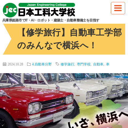
HOME
4.自動車分野
【修学旅行】自動車工学部のみんなで横浜へ！
兵庫県姫路市でIT・AI・ロボット・建築士・自動車整備士を目指す
【修学旅行】自動車工学部
のみんなで横浜へ！
2024.10.28
4.自動車分野
修学旅行
,
専門学校
,
自動車
,
車