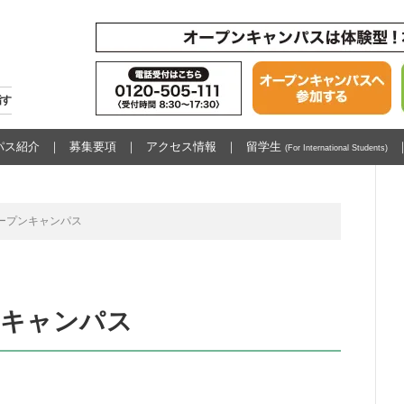
指す
パス紹介
募集要項
アクセス情報
留学生
(For International Students)
) オープンキャンパス
プンキャンパス