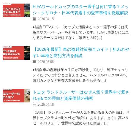
FIFAワールドカップのスター選手は何に乗る？メッ
シ・クリロナ・日本代表選手の愛車事情を徹底解説
2026.04.15
●結論 FIFAワールドカップで活躍するスター選手の多くは高
級車やスーパーカーを所有しています。しかし車選びには単
なるステータスだけでなく、家族との時[…]
【2026年最新】車の盗難対策完全ガイド｜狙われや
すい車種と防犯方法を解説
2026.03.08
●結論 車の盗難は年々手口が巧妙化しており、純正セキュリ
ティだけでは十分とは言えません。ハンドルロックやGPS、
防犯カメラなど複数の対策を組み合わせる[…]
トヨタ ランドクルーザーはなぜ人気？世界中で愛さ
れる5つの理由と資産価値の秘密
2026.04.18
【結論】 ランドクルーザーが人気を集める最大の理由は、世
界トップクラスの耐久性と信頼性にあります。さらに高いリ
セールバリュー、世界中で認められた実績、[…]