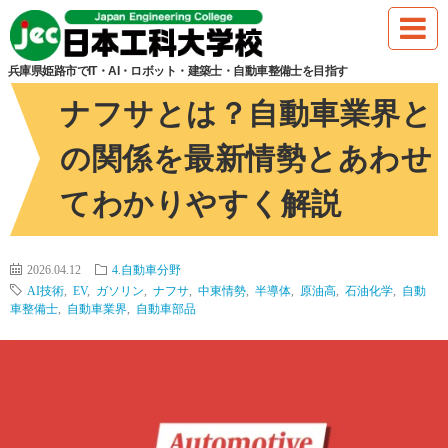
HOME
4.自動車分野
ナフサとは？自動車業界との関係を最新情勢と
兵庫県姫路市でIT・AI・ロボット・建築士・自動車整備士を目指す
ナフサとは？自動車業界と
の関係を最新情勢とあわせ
てわかりやすく解説
2026.04.12
4.自動車分野
AI技術
,
EV
,
ガソリン
,
ナフサ
,
中東情勢
,
半導体
,
原油高
,
石油化学
,
自動
車整備士
,
自動車業界
,
自動車部品