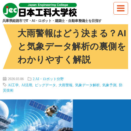
HOME
2.AI・ロボット分野
大雨警報はどう決まる？AIと気象データ
兵庫県姫路市でIT・AI・ロボット・建築士・自動車整備士を目指す
大雨警報はどう決まる？AI
と気象データ解析の裏側を
わかりやすく解説
2026.03.06
2.AI・ロボット分野
AI工学
,
AI活用
,
ビッグデータ
,
大雨警報
,
気象データ解析
,
気象予測
,
防
災技術