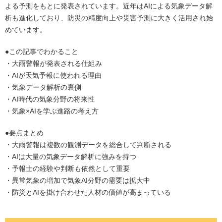
よる予測をもとに発表されています。近年はAIによる気象データ解
析も進化しており、防災の精度向上や災害予測に大きく活用され始
めています。
●この記事でわかること
・大雨警報が発表される仕組み
・AIが天気予報に使われる理由
・気象データ解析の裏側
・AI時代の気象分野の将来性
・気象×AIを学ぶ進路の考え方
●要点まとめ
・大雨警報は複数の観測データを総合して判断される
・AIは大量の気象データ解析に強みを持つ
・予報士の経験や判断も依然として重要
・異常気象の増加で気象AI分野の需要は拡大中
・防災とAIを掛け合わせた人材の価値が高まっている