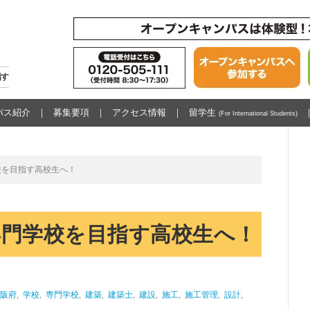
指す
パス紹介
募集要項
アクセス情報
留学生
(For International Students)
校を目指す高校生へ！
専門学校を目指す高校生へ！
阪府
,
学校
,
専門学校
,
建築
,
建築士
,
建設
,
施工
,
施工管理
,
設計
,