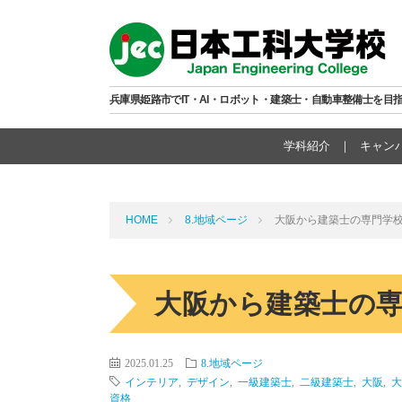
兵庫県姫路市でIT・AI・ロボット・建築士・自動車整備士を目
学科紹介
キャン
HOME
8.地域ページ
大阪から建築士の専門学
大阪から建築士の
2025.01.25
8.地域ページ
インテリア
,
デザイン
,
一級建築士
,
二級建築士
,
大阪
,
大
資格